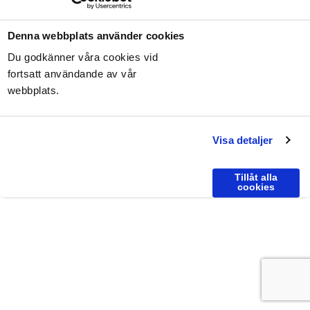
691 37 Karlskoga
Integritetspolicy
Denna webbplats använder cookies
KONTAKT
Du godkänner våra cookies vid
Tel:
0586-512 21
fortsatt användande av vår
E-post:
info@furubergsgummi.se
webbplats.
ÖPPETTIDER
Måndag - fredag:
07.00 - 17.00
Visa detaljer
Lunchstängt:
12.00 - 13.00
Följ oss på Facebook
Tillåt alla
cookies
Vår hemsida är anpassad för alla enheter!