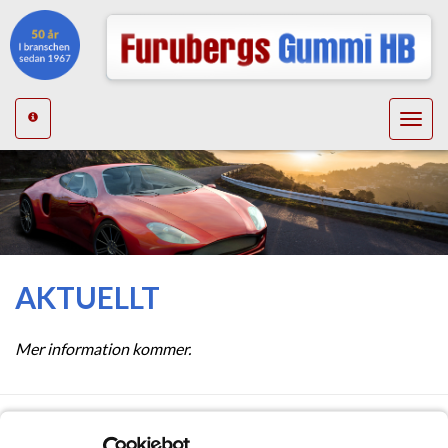
Toggle
navigat
AKTUELLT
Mer information kommer.
FURUBERGS GUMMI HB
Maskinvägen 17