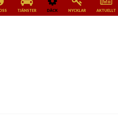
OSS
TJÄNSTER
DÄCK
NYCKLAR
AKTUELLT